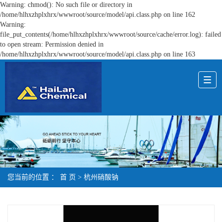
Warning: chmod(): No such file or directory in
/home/hlhxzhplxhrx/wwwroot/source/model/api.class.php on line 162
Warning:
file_put_contents(/home/hlhxzhplxhrx/wwwroot/source/cache/error.log): failed
to open stream: Permission denied in
/home/hlhxzhplxhrx/wwwroot/source/model/api.class.php on line 163
您当前的位置 ：
首 页
>
杭州硝酸钠