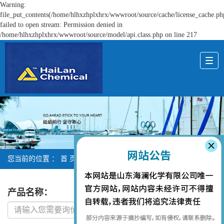
Warning:
file_put_contents(/home/hlhxzhplxhrx/wwwroot/source/cache/license_cache.ph
failed to open stream: Permission denied in
/home/hlhxzhplxhrx/wwwroot/source/model/api.class.php on line 217
您当前的位置 ：
首 页
> 在线留言
产品名称
：