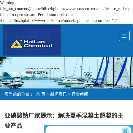
Warning:
file_put_contents(/home/hlhxzhplxhrx/wwwroot/source/cache/license_cache.ph
failed to open stream: Permission denied in
/home/hlhxzhplxhrx/wwwroot/source/model/api.class.php on line 217
您当前的位置 ：
首 页
>
新闻资讯
>
行业新闻
亚硝酸钠厂家提示：解决夏季混凝土超凝的主
要产品